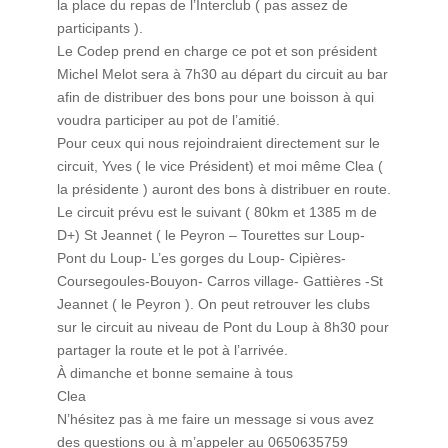
la place du repas de l’Interclub ( pas assez de
participants ).
Le Codep prend en charge ce pot et son président
Michel Melot sera à 7h30 au départ du circuit au bar
afin de distribuer des bons pour une boisson à qui
voudra participer au pot de l’amitié.
Pour ceux qui nous rejoindraient directement sur le
circuit, Yves ( le vice Président) et moi même Clea (
la présidente ) auront des bons à distribuer en route.
Le circuit prévu est le suivant ( 80km et 1385 m de
D+) St Jeannet ( le Peyron – Tourettes sur Loup-
Pont du Loup- L’es gorges du Loup- Cipières-
Coursegoules-Bouyon- Carros village- Gattières -St
Jeannet ( le Peyron ). On peut retrouver les clubs
sur le circuit au niveau de Pont du Loup à 8h30 pour
partager la route et le pot à l’arrivée.
À dimanche et bonne semaine à tous
Clea
N’hésitez pas à me faire un message si vous avez
des questions ou à m’appeler au 0650635759