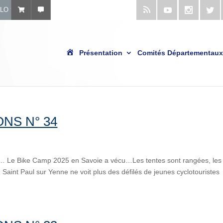
ÉLO
A
Présentation
Comités Départementaux
c
c
u
e
i
l
NS N° 34
… Le Bike Camp 2025 en Savoie a vécu…Les tentes sont rangées, les
 Saint Paul sur Yenne ne voit plus des défilés de jeunes cyclotouristes